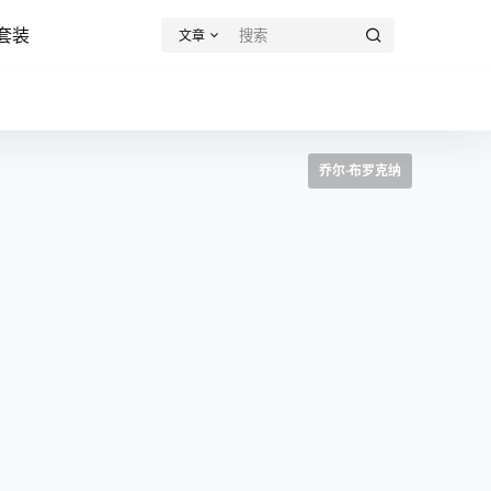
套装
文章
乔尔·布罗克纳