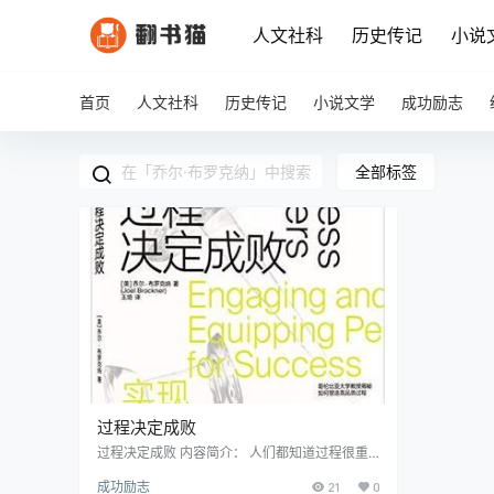
人文社科
历史传记
小说
首页
人文社科
历史传记
小说文学
成功励志
全部标签
过程决定成败
过程决定成败 内容简介： 人们都知道过程很重
要，但为什么要这样说？选择“过程+结果”还是
成功励志
21
0
“过程×结果”？是否存在一种“高品质过程”？在结