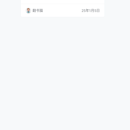
果至上的时代，为什么更应该关注过程？……
《过程决定成败》将给出答案，只需4个要素就
翻书猫
25年1月5日
能揭开高品质过程的秘密，助你实现关键目标；
用“聚焦调节评估”“开放者评估”“道德身份感评
估”“情绪控制评估”等多种工具，打造专属于你的
“高品质过程工具箱”。 知名管理学家、组织变革
领…