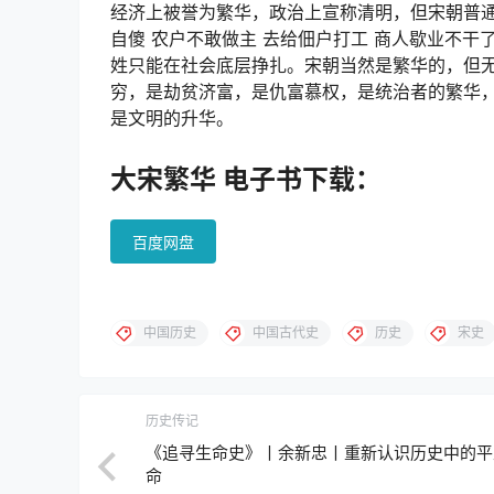
经济上被誉为繁华，政治上宣称清明，但宋朝普通
自傻 农户不敢做主 去给佃户打工 商人歇业不干
姓只能在社会底层挣扎。宋朝当然是繁华的，但
穷，是劫贫济富，是仇富慕权，是统治者的繁华
是文明的升华。
大宋繁华 电子书下载：
百度网盘
中国历史
中国古代史
历史
宋史
历史传记
《追寻生命史》丨余新忠丨重新认识历史中的平
命