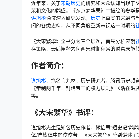
近年来，关于
宋朝
历史
的研究和大众认知出现了明
荣和文化的鼎盛。《东京梦华录》中描绘的奢华
谌旭彬
通过深入研究发现，
历史
上真实的宋朝与当
间的各类史料，从不同角度重新审视这一时期的
《大宋繁华》全书分为三个层次，首先分析宋朝
存策略，最后阐释为何两宋时期积累的财富未能
作者简介：
谌旭彬
，笔名言九林，历史研究者，腾讯历史频
《秦制两千年：封建帝王的权力规则》《活在洪
等。
《大宋繁华》书评：
谌旭彬先生是知名历史作者，微信号“短史记”鼎
体/自媒体中的佼佼者。《大宋繁华》分别讲述了