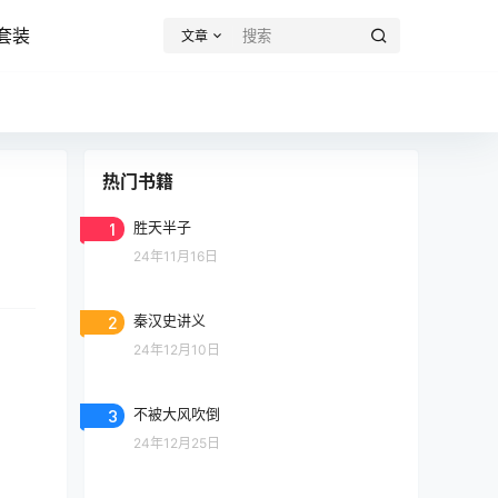
套装
文章
热门书籍
1
胜天半子
24年11月16日
2
秦汉史讲义
24年12月10日
3
不被大风吹倒
24年12月25日