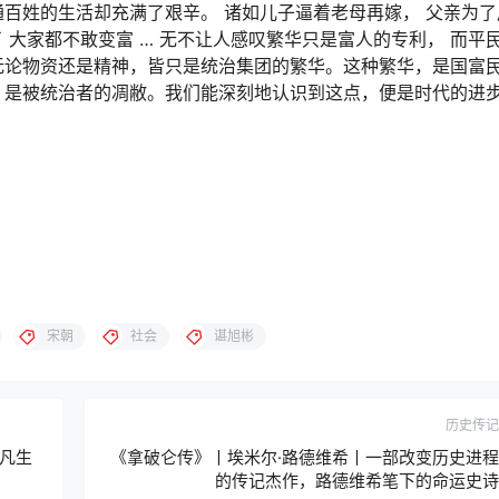
百姓的生活却充满了艰辛。 诸如儿子逼着老母再嫁， 父亲为了
了 大家都不敢变富 … 无不让人感叹繁华只是富人的专利， 而平
无论物资还是精神，皆只是统治集团的繁华。这种繁华，是国富
，是被统治者的凋敝。我们能深刻地认识到这点，便是时代的进
宋朝
社会
谌旭彬
历史传记
凡生
《拿破仑传》丨埃米尔·路德维希丨一部改变历史进程
的传记杰作，路德维希笔下的命运史诗