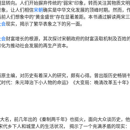
显转向。人们开始摒弃传统的”弱宋”印象，转而关注其物质文
景象，让人们相信
宋朝
确实是中华文化发展的顶峰时期。然而，
前人们想象中的”黄金盛世”存在显著差距。本书通过解读两宋
社会
现实，揭示了繁华表象之下的另一面。
社会
财富增长的根源，其次探讨宋朝政府的财富汲取机制及百姓
转化为推动社会发展的再生产资本。
道原主编，对历史有着深入的研究，颇有心得。曾出版历史畅销
武时代：朱元璋治下小人物的命运》《大变局：晚清改革五十年
鼎大名，前几年出的《秦制两千年》也挺火，面向大众谈历史，
宋代乡下人和城里人的生活状况， 揭示了一个充满矛盾的现实：