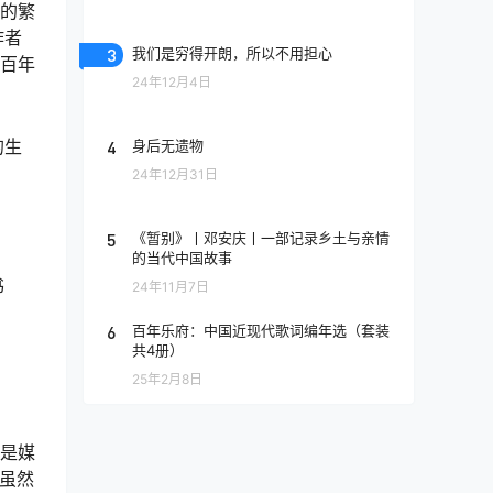
明的繁
作者
3
我们是穷得开朗，所以不用担心
三百年
24年12月4日
的生
4
身后无遗物
24年12月31日
5
《暂别》丨邓安庆丨一部记录乡土与亲情
的当代中国故事
书
24年11月7日
》
6
百年乐府：中国近现代歌词编年选（套装
共4册）
25年2月8日
他是媒
虽然