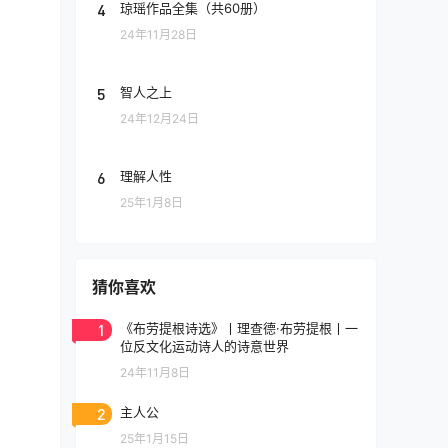
4
琼瑶作品全集（共60册）
24年11月28日
5
智人之上
24年12月24日
6
理解人性
25年1月8日
猜你喜欢
1
《布劳提根诗选》丨理查德·布劳提根丨一
位反文化运动诗人的诗意世界
24年11月8日
2
主人公
25年1月15日