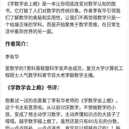
《学数学会上瘾》是一本让你彻底改变对数学认知的图
书，它打破了人们对数学的传统印象。作者李有华引领我
们了解数学的奥秘和实用性，让我们不再觉得数学只是一
个枯燥乏味的学科，而是开始聚焦于数学思维，在日常生
活中看到世界的另一面。
作者简介：
李有华
爱数学的T男科普联盟科学发声会成员，复旦大学计算机工
程硕士人气数学科普节目大老李聊数学主播。
《学数学会上瘾》书评：
抱着试一试的态度看了李有华老师的《学数学会上瘾》，
这个书太有意思啦。从以前讨厌数学，不想做数学的小
孩，变成了想主动学习数学，主动弄懂知识点的大孩子了
嘻嘻。越学数学越上瘾了，虽然还是只有80左右的分数，
但一点点弥补，一点点进步，肯定可以超越自己的！！每