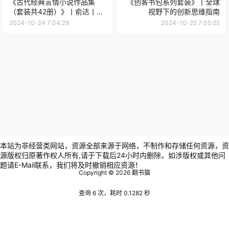
《古代经典言情小说作品集
《创客书包系列套装》丨全球
（套装共42册）》丨俞达丨跨
视野下的创新思维指南
越时空的情感瑰宝
2024-10-24 7:04:29
2024-10-25 7:05:25
本站为非经营类网站，资源全部来源于网络，不制作和存储任何资源，资
源版权归原著作权人所有,请于下载后24小时内删除，如涉版权或其他问
题请E-Mail联系，我们将及时撤销相应资源！
Copyright © 2026
翻书猫
查询 6 次，耗时 0.1282 秒