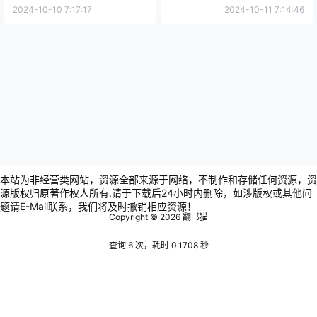
大脑逆龄术！揭秘不老思维的
学习法则
2024-10-10 7:17:17
2024-10-11 7:14:46
秘密
本站为非经营类网站，资源全部来源于网络，不制作和存储任何资源，资
源版权归原著作权人所有,请于下载后24小时内删除，如涉版权或其他问
题请E-Mail联系，我们将及时撤销相应资源！
Copyright © 2026
翻书猫
查询 6 次，耗时 0.1708 秒