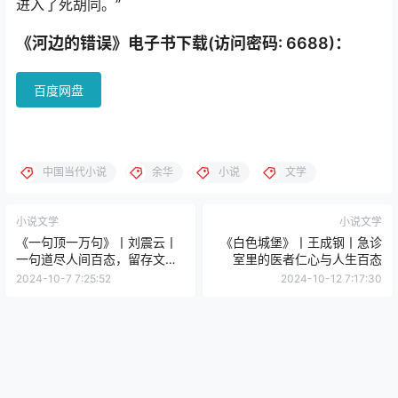
进入了死胡同。”
《河边的错误》电子书下载(访问密码: 6688)：
百度网盘
中国当代小说
余华
小说
文学
小说文学
小说文学
《一句顶一万句》丨刘震云丨
《白色城堡》丨王成钢丨急诊
一句道尽人间百态，留存文学
室里的医者仁心与人生百态
史的当代经典
2024-10-7 7:25:52
2024-10-12 7:17:30