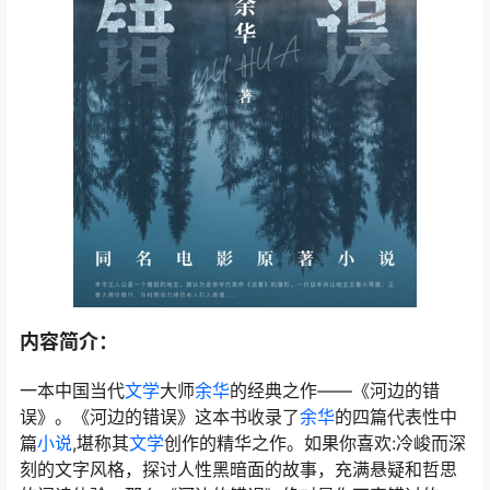
内容简介：
一本中国当代
文学
大师
余华
的经典之作——《河边的错
误》。《河边的错误》这本书收录了
余华
的四篇代表性中
篇
小说
,堪称其
文学
创作的精华之作。如果你喜欢:冷峻而深
刻的文字风格，探讨人性黑暗面的故事，充满悬疑和哲思