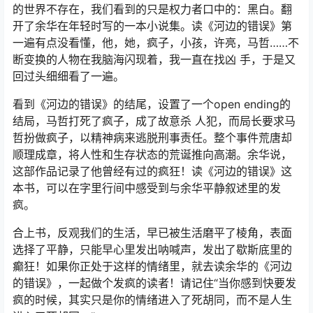
的世界不存在，我们看到的只是权力者口中的：黑白。翻
开了余华在年轻时写的一本小说集。读《河边的错误》第
一遍有点没看懂，他，她，疯子，小孩，许亮，马哲……不
断变换的人物在我脑海闪现着，我一直在找凶 手，于是又
回过头细细看了一遍。
看到《河边的错误》的结尾，设置了一个open ending的
结局，马哲打死了疯子，成了故意杀 人犯，而局长要求马
哲扮做疯子，以精神病来逃脱刑事责任。整个事件荒唐却
顺理成章，将人性和生存状态的荒诞推向高潮。余华说，
这部作品记录了他曾经有过的疯狂！读《河边的错误》这
本书，可以在字里行间中感受到与余华平静叙述里的发
疯。
合上书，反观我们的生活，早已被生活磨平了棱角，表面
选择了平静，只能早心里发出呐喊声，发出了歇斯底里的
癫狂！如果你正处于这样的情绪里，就去读余华的《河边
的错误》，一起做个发疯的读者！请记住“当你感到快要发
疯的时候，其实只是你的情绪进入了死胡同，而不是人生