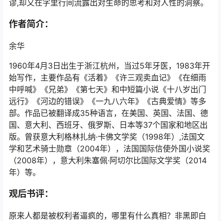
谬,却又在字里行间流露出对生命的思考和对人性的洞察。
作者简介：
余华
1960年4月3日出生于浙江杭州，当过5年牙医，1983年开
始写作，主要作品有《活着》《许三观卖血记》《在细雨
中呼喊》《兄弟》《第七天》和中短篇小说《十八岁出门
远行》《河边的错误》《一九八六年》《古典爱情》等多
部。作品已被翻译成35种语言，在美国、英国、法国、德
国、意大利、西班牙、俄罗斯、日本等37个国家和地区出
版。曾获意大利格林扎纳·卡佛文学奖（1998年）,法国文
学和艺术骑士勋章（2004年），法国国际信使外国小说奖
（2008年），意大利朱塞佩·阿切尔比国际文学奖（2014
年）等。
观后书评：
原来人都是被权利者逼疯的，哪里有什么真相？非黑即白