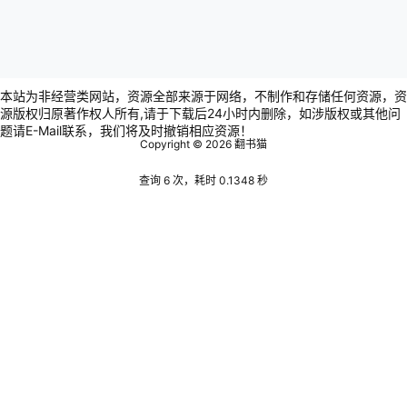
本站为非经营类网站，资源全部来源于网络，不制作和存储任何资源，资
源版权归原著作权人所有,请于下载后24小时内删除，如涉版权或其他问
题请E-Mail联系，我们将及时撤销相应资源！
Copyright © 2026
翻书猫
查询 6 次，耗时 0.1348 秒
Warning
:
error_log(/www/wwwroot/www.bookscat.com/wp-
content/plugins/spider-analyser/#log/log-0906.txt): failed
to open stream: Permission denied in
/www/wwwroot/www.bookscat.com/wp-
content/plugins/spider-analyser/spider.class.php
on line
2853