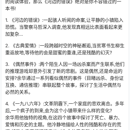
的阅读体验，那么《河边的错误》绝对是你不容错过的一
本书!
1. 《河边的错误》:一起骇人听闻的命案,让平静的小镇陷入
恐慌。当警察马哲深入调查,他发现真相远比表面看起来更
加复杂…
2. 《古典爱情》:一段跨越时空的神秘邂逅,当贫寒书生柳生
重返故地,等待他的会是甜蜜的重逢,还是残酷的幻灭?
3. 《偶然事件》:两个陌生人因一场凶杀案而产生联系,他们
的推理游戏却意外引发了新的悲剧。这是偶然,还是命运的
安排?余华通过一系列看似偶然的事件（目睹凶杀、身份证
互换、通信推理）串联起整个故事，探讨了生活中偶然与
必然的关系。
4. 《一九八六年》:文革阴霾下,一个家庭的悲欢离合。多年
后,一个疯子的到来,会为这个小镇带来什么样的变化?
余华用他独特的视角,在这四个故事中探讨了死亡、暴力、
爱情和历史的主题。他冷静地描绘人性的残酷和存在的荒