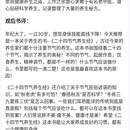
崇尚健康养生之道，工作之余虚心求教于有名老中医，潜
心钻研科学养生，记录整理了大量的养生秘方。
观后书评：
年纪大了，一过30岁，感觉身体技能直线下降！今天推荐
是一本关于养生的书-《二十四节气养生经》，古往今来的
养生家们都十分注重节气的养生。这本书就围绕着二十四
个节气，揭示了养生的奥秘！不同的节气，起居作息，饮
食养生，精神调节，都是不一样的！什么节气应该做什
么，书里都写的一清二楚！这也是我最喜欢这本书的原
因！
《二十四节气养生经》还介绍了关于节气民俗谚语的知
识，如“秋老虎”有多可怕？“春捂秋冻”是否科学？“冬练三
九夏练三伏”是怎么回事。一些我们耳熟能详的传统到底是
真是假？包括每个节气应该吃什么，都可以在这本书里找
到答案? 人们常说胖不美 瘦不美，健康才是美！希望《二
十四节气养生经》这本书能让大家养成良好的习惯，都有
一个健康的身体