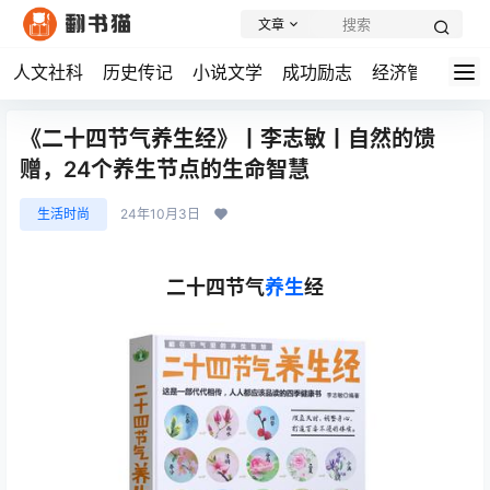
文章
人文社科
历史传记
小说文学
成功励志
经济管理
学
《二十四节气养生经》丨李志敏丨自然的馈
赠，24个养生节点的生命智慧
生活时尚
24年10月3日
二十四节气
养生
经