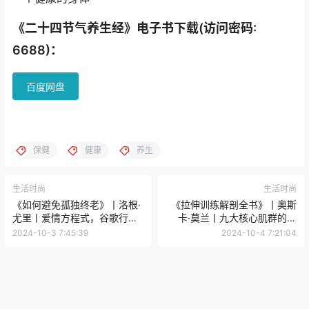
《二十四节气养生经》电子书下载(访问密码:
6688)：
百度网盘
保健
健康
养生
生活时尚
生活时尚
《如何避免孤独终老》丨洛根·
《拉伸训练解剖全书》丨奥斯
尤里丨爱情方程式，谷歌行为
卡·莫兰丨九大核心肌群的秘
学家揭秘幸福关系的科学密码
密，100+高清解剖图揭示拉伸
2024-10-3 7:45:39
2024-10-4 7:21:04
的惊人魔力