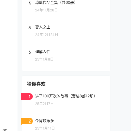
4
琼瑶作品全集（共60册）
24年11月28日
5
智人之上
24年12月24日
6
理解人性
25年1月8日
猜你喜欢
1
讲了100万次的故事（套装8部12册）
25年2月7日
2
今宵欢乐多
25年1月11日
。这