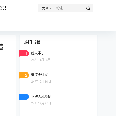
套装
文章
热门书籍
造
1
胜天半子
24年11月16日
2
秦汉史讲义
24年12月10日
3
不被大风吹倒
24年12月25日