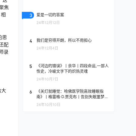
聚焦
、相
3
爱是一切的答案
24年12月12日
的思
4
我们是穷得开朗，所以不用担心
还配
24年12月4日
师录
5
《河边的错误》丨余华丨四段命运,一部人
性史，冷峻文字下的炽热灵魂
24年10月7日
给大
6
《关灯就睡觉：哈佛医学院高效睡眠指
南》丨格雷格·D.贾克布丨告别失眠噩梦，
哈佛博士的6周深度睡眠密码
24年10月10日