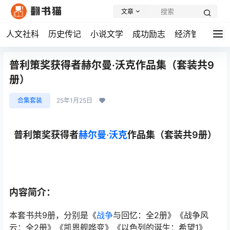
文章
人文社科
历史传记
小说文学
成功励志
经济管理
学
普利策奖获得者赫尔曼·沃克作品集（套装共9
册）
合集套装
25年1月25日
普利策奖获得者
赫尔曼·沃克
作品集（套装共9册）
内容简介：
本套书共9册，分别是《
战争
与回忆：全2册》《战争风
云：全2册》《凯恩舰哗变》《以色列的诞生：希望1》