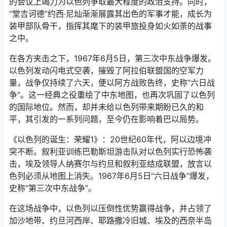
的会议上竭力为以色列争取最大程度的政治支持。同时，
“堂吉诃德”约西·尼灿渐渐展露其出色的军事才能，成长为
装甲部队骨干，指挥其麾下的装甲旅投身如火如荼的战事
之中。
在各方夹击之下，1967年6月5日，第三次中东战争爆发。
以色列发动闪电式空袭，摧毁了阿拉伯联盟国的空军力
量，战争仅持续了六天，便以阿方战败告终，史称“六日战
争”。这一经典之役重绘了中东地图，也再次巩固了以色列
的国际地位。然而，却并未给以色列带来期盼已久的和
平，其引发的一系列问题，至今仍在影响着巴以局势。
《以色列的诞生：荣耀1》：20世纪60年代，阿以边境冲
突不断。叙利亚训练巴勒斯坦游击队对以色列实行恐怖袭
击，埃及领导人纳赛尔与约旦和叙利亚结成联盟，放言以
色列必须从地图上消失。1967年6月5日“六日战争”爆发，
史称“第三次中东战争”。
在这场战争中，以色列以压倒性优势赢得战争，并占领了
加沙地带、约旦河西岸、耶路撒冷旧城、埃及的西奈半岛