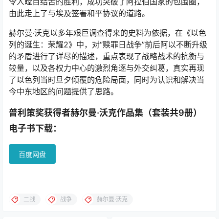
令人瞠目结舌的胜利，成功突破了阿拉伯国家的包围圈，
由此走上了与埃及签署和平协议的道路。
赫尔曼·沃克以多年艰巨调查得来的史料为依据，在《以色
列的诞生：荣耀2》中，对“赎罪日战争”前后阿以不断升级
的矛盾进行了详尽的描述，重点表现了战略战术的抗衡与
较量，以及各权力中心的激烈角逐与外交纠葛，真实再现
了以色列当时旦夕倾覆的危险局面，同时为认识和解决当
今中东地区的问题提供了思路。
普利策奖获得者赫尔曼·沃克作品集（套装共9册）
电子书下载：
百度网盘
二战
战争
赫尔曼·沃克