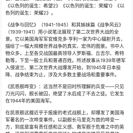
《以色列的诞生：希望2》《以色列的诞生：荣耀1》《以
色列的诞生：荣耀2》。
《战争与回忆》（1941-1945）和其姊妹篇《战争风云》
（1939-1941）用小说笔法展现了第二次世界大战的全
景。它以美国海军军官维克多·亨利一家为中心辐射开去，
描绘了一幅大规模世界战争的真实、宏伟的图景。书中人
物众多，上至各交战国最高领导人罗斯福、丘吉尔、希特
勒等，下至一般士兵和普通百姓。所述故事从1939年德军
入侵波兰、第二次世界大战爆发开始，到1945年日本投
降、战争结束为止，涉及大多数主要战场和重要事件。
《凯恩舰哗变》：这当然不是旧时所理解的兵变——只见
刀光闪闪，舰长被囚，绝望了水后成了不去之徒。它发生
在1944年的美国海军。
在凯恩舰这艘近乎于报废的老式战舰上，却爆发了美国海
军著名的一次哗变事件。以副舰长马里克为首的哗变一
方，到底是富有责任感和正义感、救军舰于危难之中的英