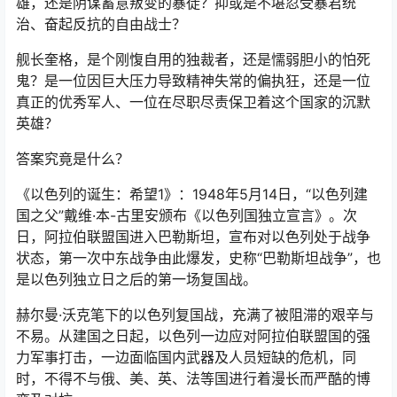
雄，还是阴谋蓄意叛变的暴徒？抑或是不堪忍受暴君统
治、奋起反抗的自由战士？
舰长奎格，是个刚愎自用的独裁者，还是懦弱胆小的怕死
鬼？是一位因巨大压力导致精神失常的偏执狂，还是一位
真正的优秀军人、一位在尽职尽责保卫着这个国家的沉默
英雄？
答案究竟是什么？
《以色列的诞生：希望1》：1948年5月14日，“以色列建
国之父”戴维·本-古里安颁布《以色列国独立宣言》。次
日，阿拉伯联盟国进入巴勒斯坦，宣布对以色列处于战争
状态，第一次中东战争由此爆发，史称“巴勒斯坦战争”，也
是以色列独立日之后的第一场复国战。
赫尔曼·沃克笔下的以色列复国战，充满了被阻滞的艰辛与
不易。从建国之日起，以色列一边应对阿拉伯联盟国的强
力军事打击，一边面临国内武器及人员短缺的危机，同
时，不得不与俄、美、英、法等国进行着漫长而严酷的博