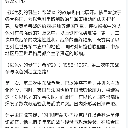
弈及对抗。
《以色列的诞生：希望1》的故事也由此展开。依靠斡旋于
各大强国、为以色列争取到政治与军事援助的兹夫·巴拉
克，及英勇善战的约西·尼灿等建国功臣，使得襁褓中的以
色列在与强敌的对峙之中，以压倒性优势赢得了第一、二
次中东战争的决定性胜利。战争的最终结果，既夯实了以
色列在世界军事史中的地位，同时对阿拉伯联盟国、中东
地区乃至世界格局都产生了深远的影响。
《以色列的诞生：希望2》：1958~1967：第三次中东战
争与以色列独立之路！
第一次、第二次中东战争后，巴以冲突不断，并进入白热
化阶段。同时，英国与法国也迫于国际舆论压力，相继减
少了对以色列的军事援助。而此时，在以色列国内也陆续
爆发了数次政治骚乱与武装冲突。国内外形势日渐严峻。
为寻求国际声援，“闪电狼”兹夫·巴拉克出任以色列驻美使
馆武官。他凭借多年来的战斗经验与政治经验，在联合国