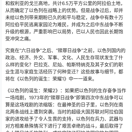
和叙利亚的戈兰高地，共计6.5万平方公里的阿拉伯土地，
从而确定了以色列在战略上的优势。但是战争过后，却并
未给以色列带来期盼已久的和平与稳定，战争中有数十万
阿拉伯平民逃离家园沦为难民，并成为之后中东战争不断
升级的根源，严重影响巴以局势，巴以人民也因此长期饱
受冲突之痛。
究竟在“六日战争”之后、“赎罪日战争”之前，以色列国内的
政治、经济、外交、军事、文化、人民生存现状发生了什
么样的变化？巴拉克、尼灿、帕斯特纳克及其子女们的职
业生涯与家庭生活经历了何种变迁？这些故事与细节，都
将在《以色列的诞生：荣耀1》中一一道来。
《以色列的诞生：荣耀2》：如果把以色列的生存奋争当作
一场戏剧，1973年的“赎罪日战争”即第四次中东战争可以
算是这场戏剧的浓缩版：在最神圣的日子里，以色列在南
北两条战线上遭到突袭。当时的超级大国苏联对阿拉伯国
家的进攻给予了令人生畏的支持，以色列在兵力、武器与
对方相差悬殊情况下进行了艰苦卓绝的战斗，最后取得了