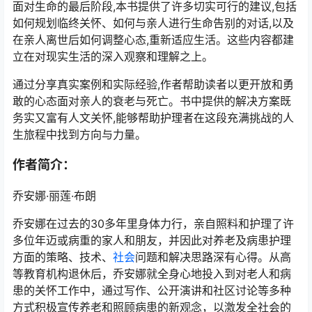
面对生命的最后阶段,本书提供了许多切实可行的建议,包括
如何规划临终关怀、如何与亲人进行生命告别的对话,以及
在亲人离世后如何调整心态,重新适应生活。这些内容都建
立在对现实生活的深入观察和理解之上。
通过分享真实案例和实际经验,作者帮助读者以更开放和勇
敢的心态面对亲人的衰老与死亡。书中提供的解决方案既
务实又富有人文关怀,能够帮助护理者在这段充满挑战的人
生旅程中找到方向与力量。
作者简介：
乔安娜·丽莲·布朗
乔安娜在过去的30多年里身体力行，亲自照料和护理了许
多位年迈或病重的家人和朋友，并因此对养老及病患护理
方面的策略、技术、
社会
问题和解决思路深有心得。从高
等教育机构退休后，乔安娜就全身心地投入到对老人和病
患的关怀工作中，通过写作、公开演讲和社区讨论等多种
方式积极宣传养老和照顾病患的新观念，以激发全社会的