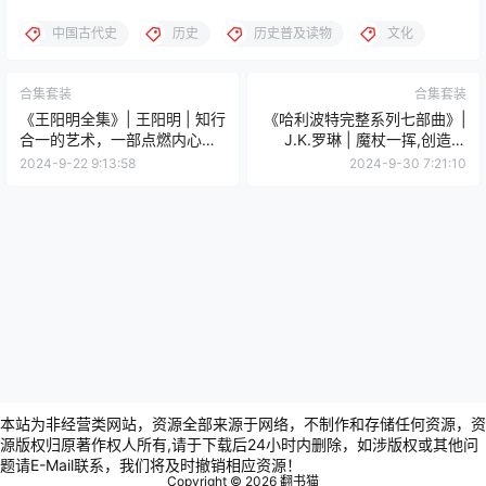
中国古代史
历史
历史普及读物
文化
合集套装
合集套装
《王阳明全集》| 王阳明 | 知行
《哈利波特完整系列七部曲》|
合一的艺术，一部点燃内心光
J.K.罗琳 | 魔杖一挥,创造奇
芒的心学圣经
迹，哈利·波特的魔法如何跨越
2024-9-22 9:13:58
2024-9-30 7:21:10
现实与虚幻
本站为非经营类网站，资源全部来源于网络，不制作和存储任何资源，资
源版权归原著作权人所有,请于下载后24小时内删除，如涉版权或其他问
题请E-Mail联系，我们将及时撤销相应资源！
Copyright © 2026
翻书猫