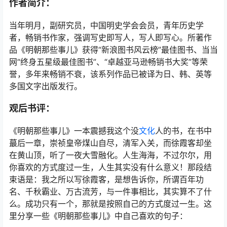
作者简介：
当年明月，副研究员，中国明史学会会员，青年历史学
者，畅销书作家，强调写史即写人，写人即写心。所著作
品《明朝那些事儿》获得“新浪图书风云榜”最佳图书、当当
网“终身五星级最佳图书”、“卓越亚马逊畅销书大奖”等荣
誉，多年来畅销不衰，该系列作品已被译为日、韩、英等
多国文字出版发行。
观后书评：
《明朝那些事儿》一本震撼我这个没
文化
人的书，在书中
蕞后一章，崇祯皇帝煤山自尽，清军入关，而徐霞客却坐
在黄山顶，听了一夜大雪融化。人生海海，不过尔尔，用
你喜欢的方式度过一生，人生其实没有什么意义！那段结
束语是：我之所以写徐霞客，是想告诉你，所谓百年功
名、千秋霸业、万古流芳，与一件事相比，其实算不了什
么。成功只有一个，那就是按照自己的方式度过一生。这
里分享一些《明朝那些事儿》中自己喜欢的句子：