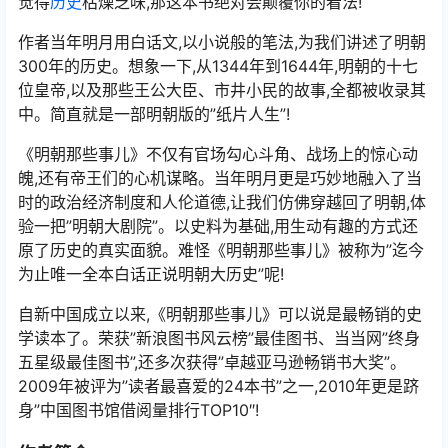
觉得
历史
枯燥乏味,那这本书绝对会颠覆你的看法!
作者当年明月用白话文,以小说般的笔法,为我们讲述了明朝
300年的历史。想象一下,从1344年到1644年,明朝的十七
位皇帝,以及那些王公大臣、市井小民的故事,全都被收录其
中。简直就是一部明朝版的”纸片人生”!
《明朝那些事儿》不仅有官场勾心斗角、战场上的惊心动
魄,还有帝王们的心机谋略。当年明月更是巧妙地融入了当
时的政治经济制度和人伦道德,让我们仿佛穿越回了明朝,体
验一把”明朝大剧院”。以史料为基础,用生动有趣的方式还
原了历史的真实面貌。难怪《明朝那些事儿》被称为”迄今
为止唯一全本白话正说明朝大历史”呢!
自新中国成立以来,《明朝那些事儿》可以说是最畅销的史
学读本了。荣获”新浪图书风云榜”最佳图书、当当网”终身
五星级最佳图书”,还多次获得”卓越亚马逊畅销书大奖”。
2009年被评为”读者最喜爱的24本书”之一,2010年更是跻
身”中国图书馆借阅量排行TOP10″!