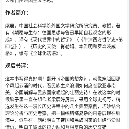
义和自由帝国主义色彩。
作者简介：
梁展，中国社会科学院外国文学研究所研究员、教授，著
有《颠覆与生存：德国思想与鲁迅早期自我观念的形
成》、译有《现代世界中的哲学》（《牛津西方哲学史•第
四卷》）、《历史的天使：肖勒姆、本雅明和罗森茨威
格》，编有《全球化话语》。
观后书评：
这本书写得真好啊！翻开《帝国的想象》，就像穿越回那
个风起云涌的时代，看民族主义浪潮如何席卷欧亚非南
美，帝国崩解与民族国家崛起的壮丽史诗！在读这本的时
候脑子里一直在想作者梁展好厉害，采用全球史视野，精
选发生在这一漫长历史进程中的几个典型案例，巧妙结合
理论分析与历史考察，把一幅幅错综复杂的画卷展现在脑
海中，似乎在一刹那明白了帝国和民族国家的纠缠与爱恨
情仇，明白了彼此的拉力站和互相复杂的历史交错