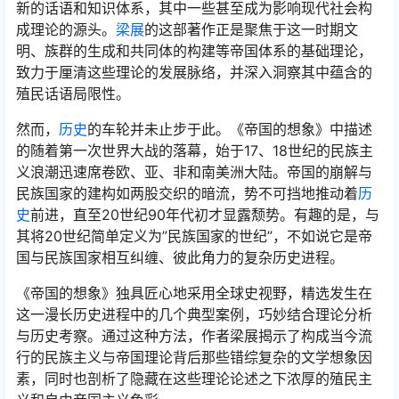
新的话语和知识体系，其中一些甚至成为影响现代社会构
成理论的源头。
梁展
的这部著作正是聚焦于这一时期文
明、族群的生成和共同体的构建等帝国体系的基础理论，
致力于厘清这些理论的发展脉络，并深入洞察其中蕴含的
殖民话语局限性。
然而，
历史
的车轮并未止步于此。《帝国的想象》中描述
的随着第一次世界大战的落幕，始于17、18世纪的民族主
义浪潮迅速席卷欧、亚、非和南美洲大陆。帝国的崩解与
民族国家的建构如两股交织的暗流，势不可挡地推动着
历
史
前进，直至20世纪90年代初才显露颓势。有趣的是，与
其将20世纪简单定义为”民族国家的世纪”，不如说它是帝
国与民族国家相互纠缠、彼此角力的复杂历史进程。
《帝国的想象》独具匠心地采用全球史视野，精选发生在
这一漫长历史进程中的几个典型案例，巧妙结合理论分析
与历史考察。通过这种方法，作者梁展揭示了构成当今流
行的民族主义与帝国理论背后那些错综复杂的文学想象因
素，同时也剖析了隐藏在这些理论论述之下浓厚的殖民主